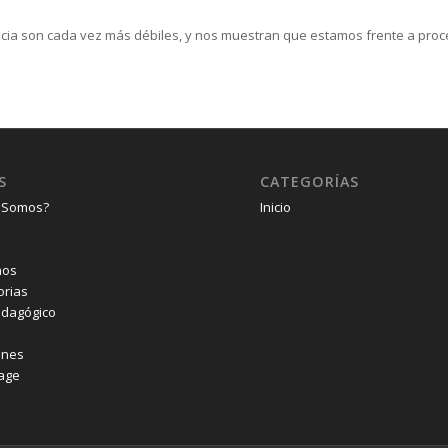
ia son cada vez más débiles, y nos muestran que estamos frente a proce
S
CATEGORÍAS
 Somos?
Inicio
nos
orias
edagógico
ones
age