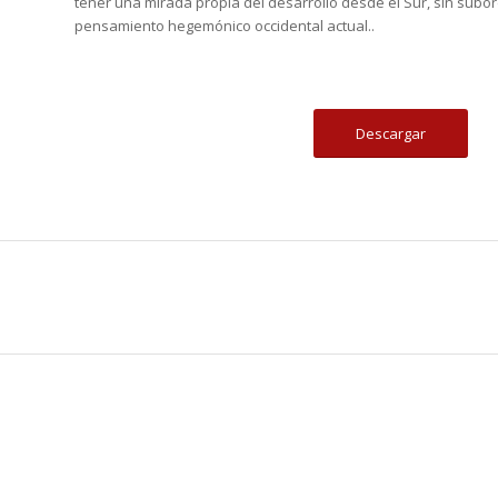
tener una mirada propia del desarrollo desde el Sur, sin subo
pensamiento hegemónico occidental actual..
Descargar