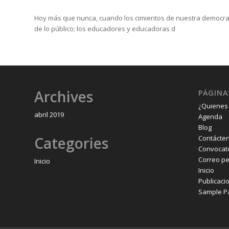
Hoy más que nunca, cuando los cimientos de nuestra democrac
de lo público; los educadores y educadoras d
Archives
PÁGINA
¿Quienes
abril 2019
Agenda
Blog
Categories
Contácte
Convocat
Correo p
Inicio
Inicio
Publicaci
Sample P