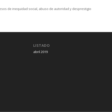
sos de inequidad social, abuso de autoridad y desprestigio
LISTADO
abril 2019